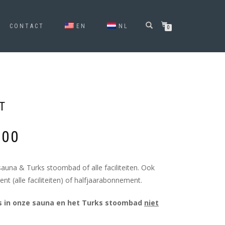
CONTACT
EN
NL
0
T
,00
una & Turks stoombad of alle faciliteiten. Ook
t (alle faciliteiten) of halfjaarabonnement.
is in onze sauna en het Turks stoombad
niet