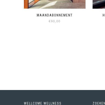
MAANDABONNEMENT
H
€
90,00
WELLCOME WELLNESS
ZOEKE