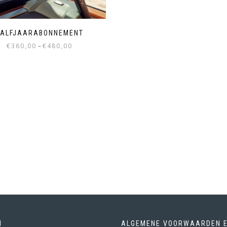
ALFJAARABONNEMENT
€
360,00
–
€
480,00
N
ALGEMENE VOORWAARDEN 