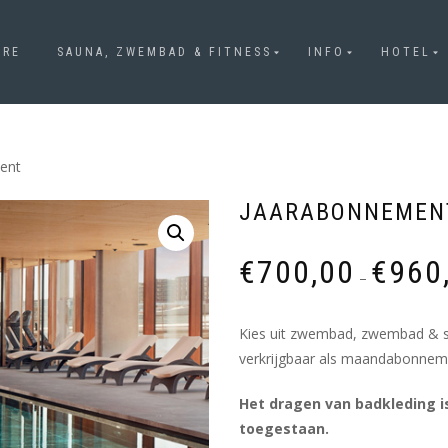
URE
SAUNA, ZWEMBAD & FITNESS
INFO
HOTEL
ent
JAARABONNEMEN
€
700,00
€
960
–
Kies uit zwembad, zwembad & sa
verkrijgbaar als maandabonnemen
Het dragen van badkleding 
toegestaan.