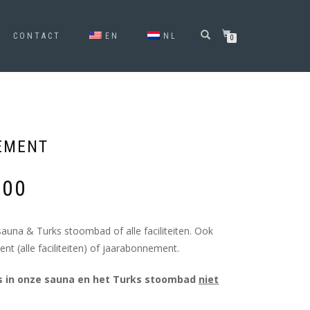
CONTACT
EN
NL
0
EMENT
,00
una & Turks stoombad of alle faciliteiten. Ook
t (alle faciliteiten) of jaarabonnement.
is in onze sauna en het Turks stoombad
niet