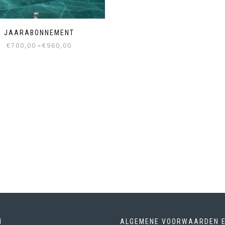
JAARABONNEMENT
€
700,00
–
€
960,00
N
ALGEMENE VOORWAARDEN 