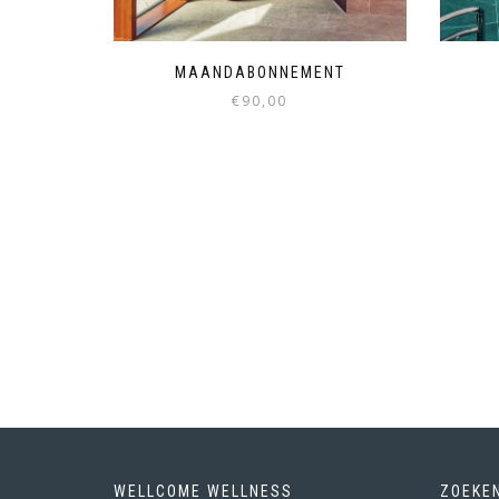
MAANDABONNEMENT
€
90,00
WELLCOME WELLNESS
ZOEKE