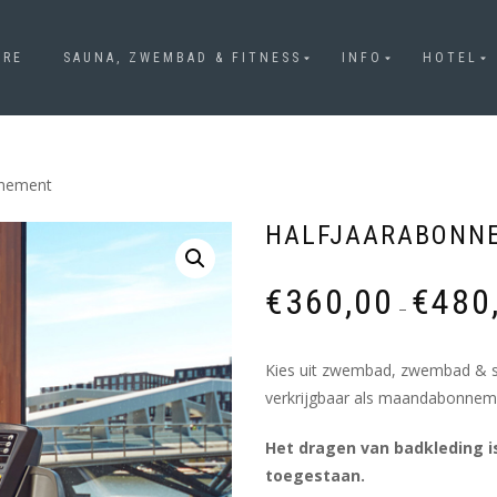
URE
SAUNA, ZWEMBAD & FITNESS
INFO
HOTEL
nnement
HALFJAARABONN
€
360,00
€
480
–
Kies uit zwembad, zwembad & sa
verkrijgbaar als maandabonnemen
Het dragen van badkleding 
toegestaan.